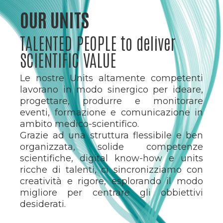
OUR UNITS
TALENTED PEOPLE to deliver
SCIENTIFIC VALUE
Le nostre Units altamente competenti
lavorano in modo sinergico per ideare,
progettare, produrre e monitorare
eventi, formazione e comunicazione in
ambito medico-scientifico.
Grazie ad una struttura flessibile e ben
organizzata, solide competenze
scientifiche, digital know-how e units
ricche di talenti, ci sincronizziamo con
creatività e rigore, esplorando il modo
migliore per centrare gli obbiettivi
desiderati.