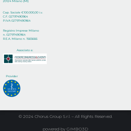
20124 Milano (MI)
Cap. Sociale €100.000,00 i.v.
C.F. 02797490964
P.IVA 02797490964
Registro Imprese Milano
n. 02797490964
R.E.A. Milano n. 1565666
Associato a:
Provider
© 2024 Chorus Group S.r.l. – All Rights Reserved.
powered by
GIMBO3D