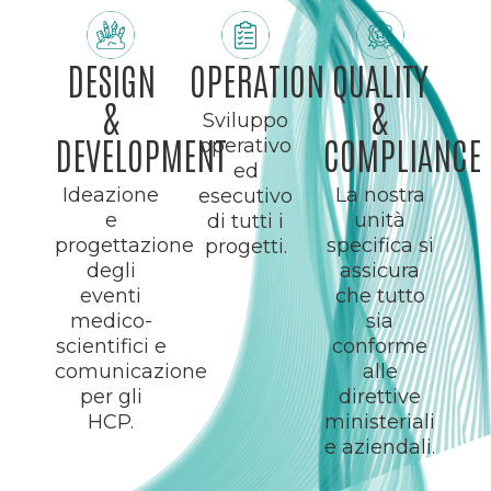
DESIGN
OPERATION
QUALITY
&
&
Sviluppo
DEVELOPMENT
COMPLIANCE
operativo
ed
Ideazione
La nostra
esecutivo
e
unità
di tutti i
progettazione
specifica si
progetti.
degli
assicura
eventi
che tutto
medico-
sia
scientifici e
conforme
comunicazione
alle
per gli
direttive
HCP.
ministeriali
e aziendali.